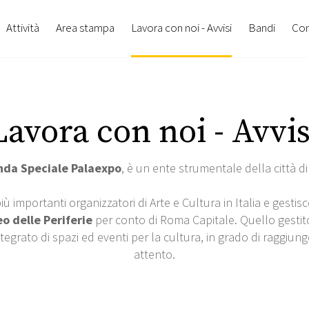
Attività
Area stampa
Lavora con noi - Avvisi
Bandi
Con
Lavora con noi - Avvis
nda Speciale Palaexpo
, è un ente strumentale della città di
 importanti organizzatori di Arte e Cultura in Italia e gestisce
o delle Periferie
per conto di Roma Capitale. Quello gestit
tegrato di spazi ed eventi per la cultura, in grado di raggi
attento.