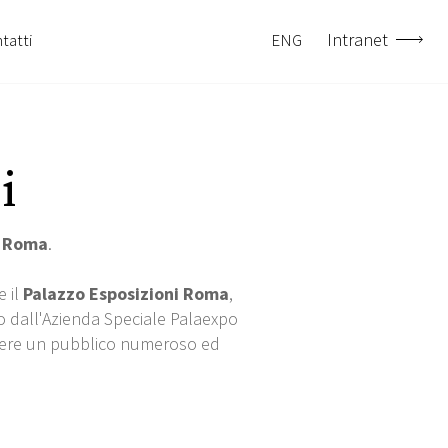
Intranet
tatti
ENG
i
Roma
.
 il
Palazzo Esposizioni Roma
,
o dall'Azienda Speciale Palaexpo
ungere un pubblico numeroso ed