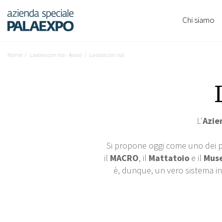
Chi siamo
Home
Lavora con noi - Avvisi
Lavora con noi
L'
Azie
Si propone oggi come uno dei più
il
MACRO
, il
Mattatoio
e il
Muse
è, dunque, un vero sistema in