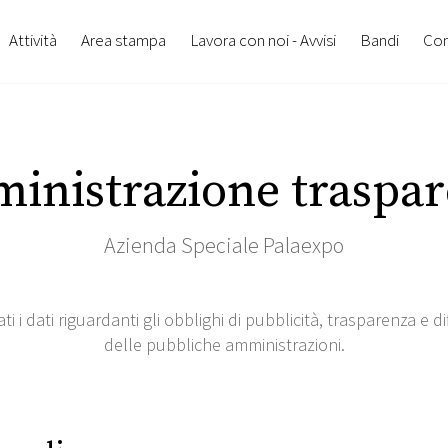
Attività
Area stampa
Lavora con noi - Avvisi
Bandi
Con
inistrazione traspar
Azienda Speciale Palaexpo
 i dati riguardanti gli obblighi di pubblicità, trasparenza e d
delle pubbliche amministrazioni.