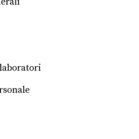
erali
laboratori
ersonale