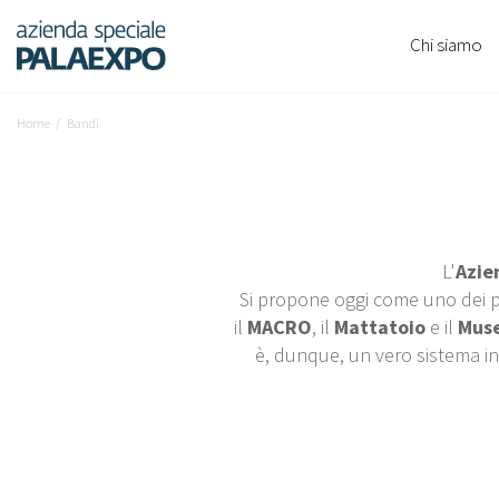
Chi siamo
Home
Bandi
L'
Azie
Si propone oggi come uno dei più
il
MACRO
, il
Mattatoio
e il
Muse
è, dunque, un vero sistema in